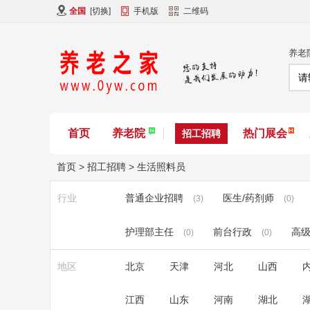
全国
[
切换
]
手机版
二维码
养老
首页
养老院
热门展会
招工招聘
首页
>
招工招聘
>
生活照料员
行业
普通企业招聘
医生/药剂师
(3)
(0)
护理部主任
前台行政
高
(0)
(0)
地区
北京
天津
河北
山西
江西
山东
河南
湖北