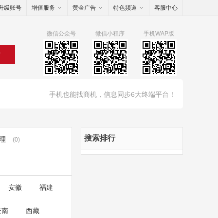
升级账号
增值服务
黄金广告
特色频道
客服中心
微信公众号
微信小程序
手机WAP版
索
手机也能找商机，信息同步6大终端平台！
搜索排行
理
(0)
安徽
福建
云南
西藏