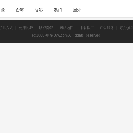
新疆
台湾
香港
澳门
国外
联系方式
|
使用协议
|
版权隐私
|
网站地图
|
排名推广
|
广告服务
|
积分换
(c)2008-现在 0yw.com All Rights Reserved.