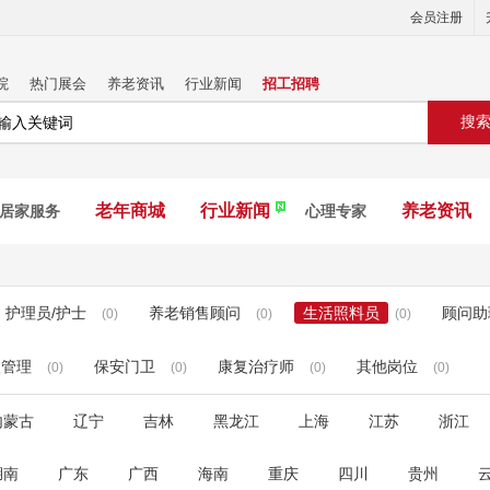
会员注册
院
热门展会
养老资讯
行业新闻
招工招聘
搜
老年商城
行业新闻
养老资讯
居家服务
心理专家
护理员/护士
养老销售顾问
生活照料员
顾问助
(0)
(0)
(0)
级管理
保安门卫
康复治疗师
其他岗位
(0)
(0)
(0)
(0)
内蒙古
辽宁
吉林
黑龙江
上海
江苏
浙江
湖南
广东
广西
海南
重庆
四川
贵州