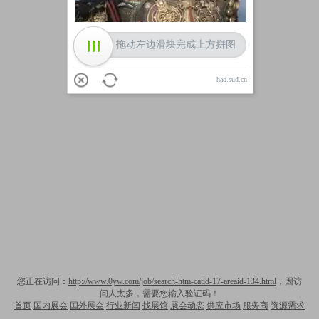
拖动左边滑块完成上方拼图
hao.sud.cn
您正在访问：
http://www.0yw.com/job/search-htm-catid-17-areaid-134.html
，因访
问人太多，需要您输入验证码！
首页
国内展会
国外展会
行业新闻
找展馆
展会动态
供应市场
服务商
资源需求