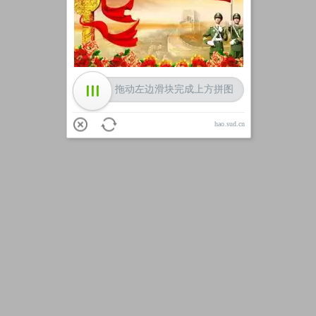
加载中
拖动左边滑块完成上方拼图
hao.sud.cn