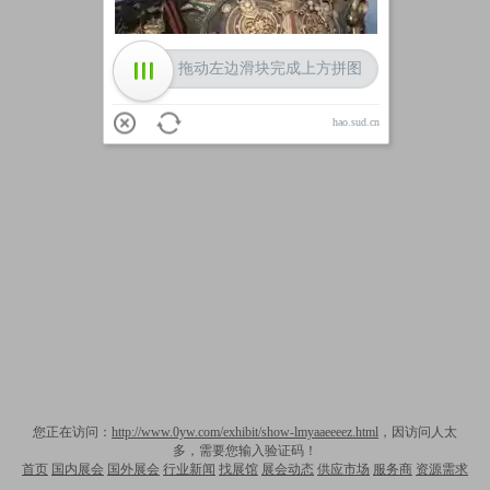
拖动左边滑块完成上方拼图
hao.sud.cn
您正在访问：
http://www.0yw.com/exhibit/show-lmyaaeeeez.html
，因访问人太
多，需要您输入验证码！
首页
国内展会
国外展会
行业新闻
找展馆
展会动态
供应市场
服务商
资源需求